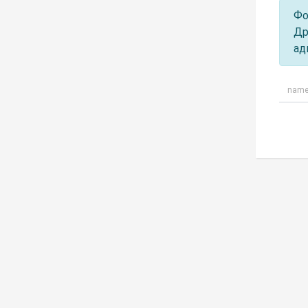
Фо
Др
ад